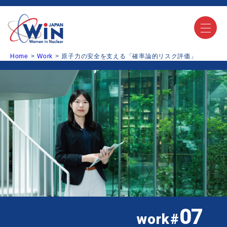
Home
Work
原子力の安全を支える「確率論的リスク評価」
07
work
#