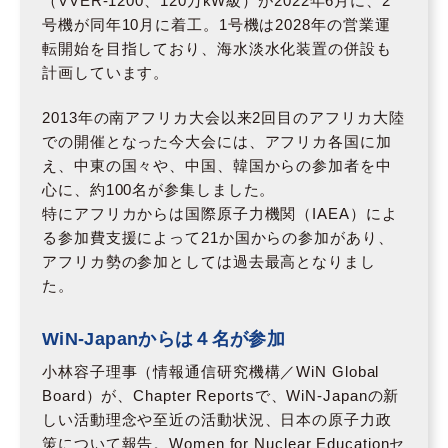
（VVER-1200、120万kW級）が2022年6月に、2
号機が同年10月に着工。1号機は2028年の営業運
転開始を目指しており、海水淡水化装置の併設も
計画しています。
2013年の南アフリカ大会以来2回目のアフリカ大陸
での開催となった今大会には、アフリカ各国に加
え、中東の国々や、中国、韓国からの参加者を中
心に、約100名が参集しました。
特にアフリカからは国際原子力機関（IAEA）によ
る参加費支援によって21か国からの参加があり、
アフリカ勢の参加としては過去最高となりまし
た。
WiN-Japanからは４名が参加
小林容子理事（情報通信研究機構／WiN Global
Board）が、Chapter Reportsで、WiN-Japanの新
しい活動理念や至近の活動状況、日本の原子力政
策について報告。Women for Nuclear Educationセ