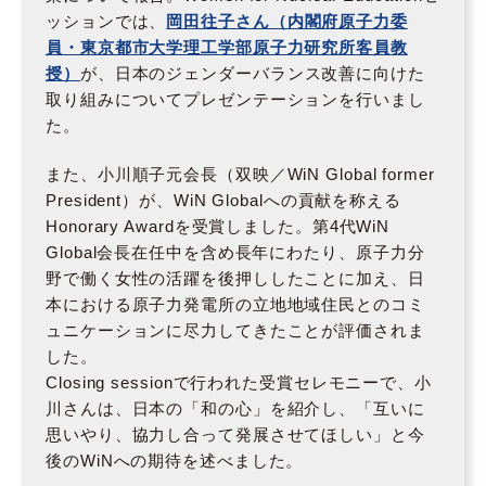
ッションでは、
岡田往子さん（内閣府原子力委
員・東京都市大学理工学部原子力研究所客員教
授）
が、日本のジェンダーバランス改善に向けた
取り組みについてプレゼンテーションを行いまし
た。
また、小川順子元会長（双映／WiN Global former
President）が、WiN Globalへの貢献を称える
Honorary Awardを受賞しました。第4代WiN
Global会長在任中を含め長年にわたり、原子力分
野で働く女性の活躍を後押ししたことに加え、日
本における原子力発電所の立地地域住民とのコミ
ュニケーションに尽力してきたことが評価されま
した。
Closing sessionで行われた受賞セレモニーで、小
川さんは、日本の「和の心」を紹介し、「互いに
思いやり、協力し合って発展させてほしい」と今
後のWiNへの期待を述べました。